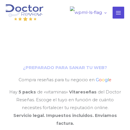
Ir
al
contenido
¿PREPARADO PARA SANAR TU WEB?
Compra reseñas para tu negocio en
G
o
o
g
l
e
Hay
5 packs
de «vitaminas»
Vitareseñas
del Doctor
Reseñas. Escoge el tuyo en función de cuánto
necesites fortalecer tu reputación online.
Servicio legal. Impuestos incluidos. Enviamos
factura.